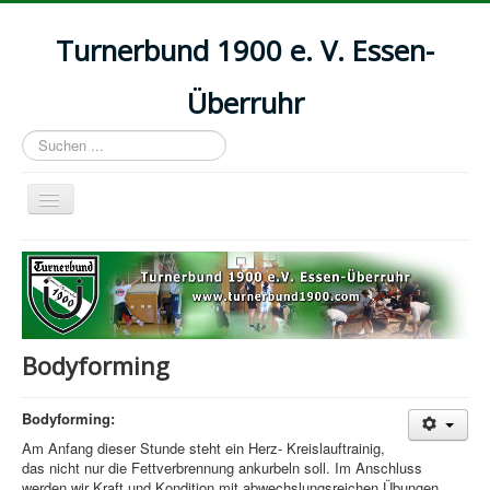
Turnerbund 1900 e. V. Essen-
Überruhr
Suchen
...
Navigation
an/aus
Startseite
Aktuelles
Abteilungen
Bodyforming
Kurse
Kontakt & Mitgliedsbeiträge
Bodyforming:
Download
Am Anfang dieser Stunde steht ein Herz- Kreislauftrainig,
das nicht nur die Fettverbrennung ankurbeln soll. Im Anschluss
Impressum
werden wir Kraft und Kondition mit abwechslungsreichen Übungen